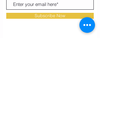
Subscribe Now
ICONIQUE Milano powered by: Don't Give Up S.r. Sede
Legale: Via G. Silva 33, 20149 Milano, P. IVA:
12971200964
, registro delle imprese di Milano e Brianza
REA: #2696227.
© All rights Reserved. 2025 by ICONIQUE Milano of Don't
Give Up s.r.l. All payments are processed and secured by
SumUp and Klarna in a secure and encrypted way,
website designed in house.
Visit us on Instagram to see the real vibe!