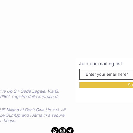
Join our mailing list
Su
ve Up S.r. Sede Legale: Via G.
0964, registro delle imprese di
 Milano of Don't Give Up s.r.l. All
by SumUp and Klarna in a secure
in house.