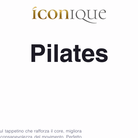
Pilates
l tappetino che rafforza il core, migliora
a consapevolezza del movimento. Perfetto